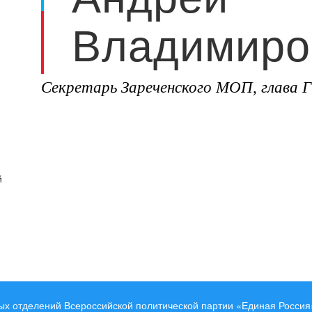
Владимиро
Секретарь Зареченского МОП, глава 
й
ых отделений Всероссийской политической партии «Единая Россия»