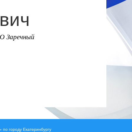
вич
ГО Заречный
 по городу Екатеринбургу