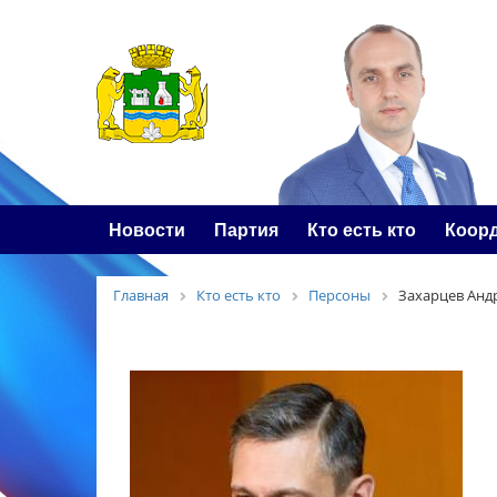
Новости
Партия
Кто есть кто
Коор
Главная
Кто есть кто
Персоны
Захарцев Анд