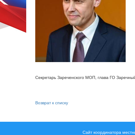
Секретарь Зареченского МОП, глава ГО Заречны
Возврат к списку
Сайт координатора местн