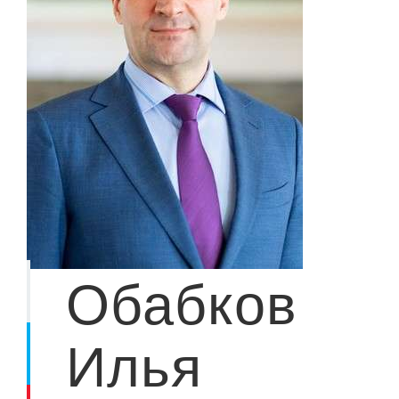
Обабков
Илья