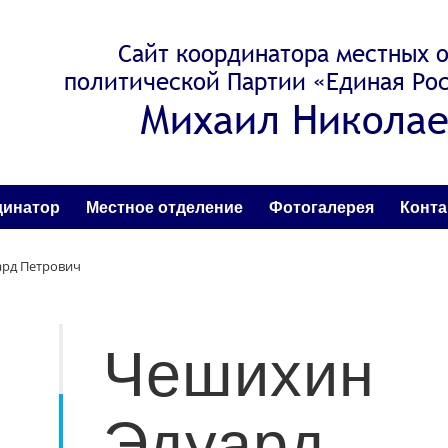
Сайт координатора местных 
политической Партии «Единая Рос
Михаил Николае
динатор
Местное отделение
Фотогалерея
Конт
рд Петрович
Чешихин
Эдуард