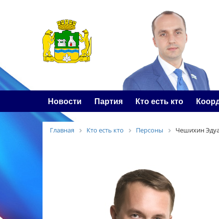
Новости
Партия
Кто есть кто
Коор
Главная
Кто есть кто
Персоны
Чешихин Эдуа