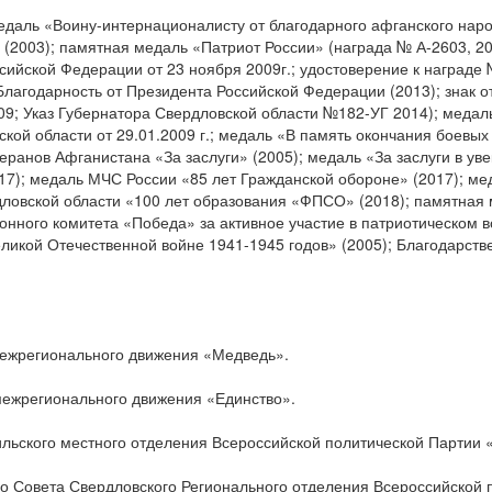
даль «Воину-интернационалисту от благодарного афганского наро
» (2003); памятная медаль «Патриот России» (награда № А-2603, 2
ссийской Федерации от 23 ноября 2009г.; удостоверение к наград
лагодарность от Президента Российской Федерации (2013); знак о
09; Указ Губернатора Свердловской области №182-УГ 2014); медал
ой области от 29.01.2009 г.; медаль «В память окончания боевых
теранов Афганистана «За заслуги» (2005); медаль «За заслуги в у
17); медаль МЧС России «85 лет Гражданской обороне» (2017); ме
овской области «100 лет образования «ФПСО» (2018); памятная 
онного комитета «Победа» за активное участие в патриотическом в
икой Отечественной войне 1941-1945 годов» (2005); Благодарств
 межрегионального движения «Медведь».
 межрегионального движения «Единство».
агильского местного отделения Всероссийской политической Парт
кого Совета Свердловского Регионального отделения Всероссийск