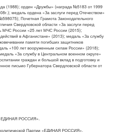
да (1988); орден «Дружбы» (награда №5183 от 1999
008г.); медаль ордена «За заслуги перед Отечеством»
е №598075); Почетная Грамота Законодательного
тличия Свердловской области «За заслуги перед
ь МЧС России «25 лет МЧС России (2015);
 действий в Афганистане» (2013); медаль «За службу
вековечивании памяти погибших защитников
даль «100 лет вооруженным силам России» (2018);
медаль «За службу в Центральном военном округе»
оспитании граждан и большой вклад в подготовку и
енное письмо Губернатора Свердловской области от
ии «ЕДИНАЯ РОССИЯ».
ой политической Партии «ЕДИНАЯ РОССИЯ».