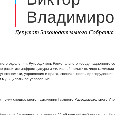
Владимиро
Депутат Законодательного Собрания 
ного отделения, Руководитель Регионального координационного со
по развитию инфраструктуры и жилищной политике, член комиссии
ут экономики, управления и права, специальность юриспруденция;
и муниципальное управление.
м полку специального назначения Главного Разведывательного Упр
ействиях в Афганистане, в составе 22-ой гвардейской отдельной 