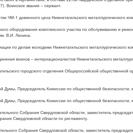
7). Воинское звание – сержант.
сетки ЧМ-1 доменного цеха Нижнетагильского металлургического ком
еского оборудования комплексного участка по обслуживанию и ремо
м. В.И. Ленина.
циации по делам молодежи Нижнетагильского металлургического ко
динения воинов – интернационалистов Нижнетагильского металлург
агильского городского отделения Общероссийской общественной о
ской Думы, Председатель Комиссии по общественной безопасности,
ской Думы, Председатель Комиссии по общественной безопасности,
дательного Собрания Свердловской области, заместитель председа
рания Свердловской области по регламенту.
ательного Собрания Свердловской области, заместитель председат