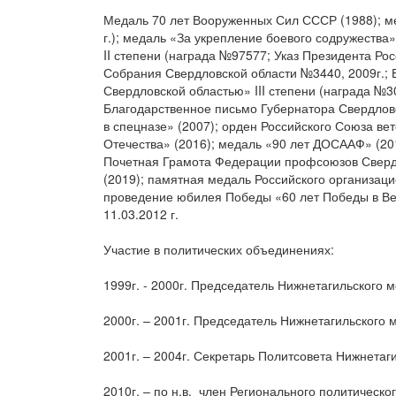
Медаль 70 лет Вооруженных Сил СССР (1988); ме
г.); медаль «За укрепление боевого содружества
II степени (награда №97577; Указ Президента Ро
Собрания Свердловской области №3440, 2009г.; Б
Свердловской областью» III степени (награда №3
Благодарственное письмо Губернатора Свердловск
в спецназе» (2007); орден Российского Союза ве
Отечества» (2016); медаль «90 лет ДОСААФ» (20
Почетная Грамота Федерации профсоюзов Свердл
(2019); памятная медаль Российского организаци
проведение юбилея Победы «60 лет Победы в Вел
11.03.2012 г.
Участие в политических объединениях:
1999г. - 2000г. Председатель Нижнетагильского
2000г. – 2001г. Председатель Нижнетагильского
2001г. – 2004г. Секретарь Политсовета Нижнет
2010г. – по н.в. член Регионального политичес