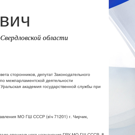
вич
Свердловской области
вета сторонников, депутат Законодательного
 по межпарламентской деятельности
 Уральская академия государственной службы при
авления МО ГШ СССР (в\ч 71201) г. Чирчик,
бригаде специального назначения ГРУ МО ГШ СССР, 8