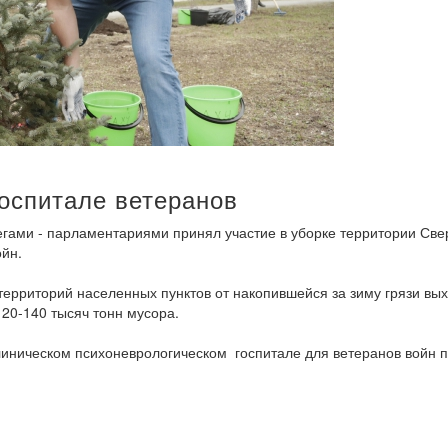
оспитале ветеранов
гами - парламентариями принял участие в уборке территории Свер
ойн.
территорий населенных пунктов от накопившейся за зиму грязи вы
120-140 тысяч тонн мусора.
линическом психоневрологическом госпитале для ветеранов войн 