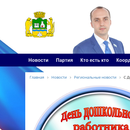
Новости
Партия
Кто есть кто
Коор
Главная
Новости
Региональные новости
С Д